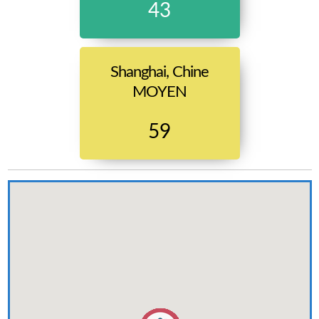
43
Shanghai, Chine
MOYEN
59