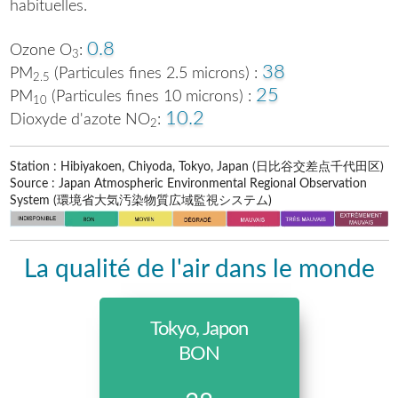
habituelles.
0.8
Ozone O
:
3
38
PM
(Particules fines 2.5 microns) :
2.5
25
PM
(Particules fines 10 microns) :
10
10.2
Dioxyde d'azote NO
:
2
Station : Hibiyakoen, Chiyoda, Tokyo, Japan (日比谷交差点千代田区)
Source : Japan Atmospheric Environmental Regional Observation
System (環境省大気汚染物質広域監視システム)
La qualité de l'air dans le monde
Tokyo, Japon
BON