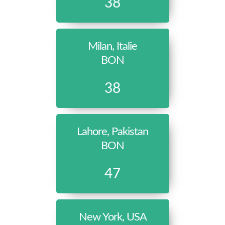
38
Milan, Italie
BON
38
Lahore, Pakistan
BON
47
New York, USA